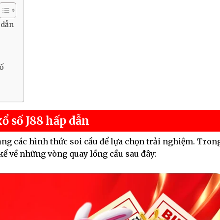
 dẫn
ố
ổ số J88 hấp dẫn
ạng các hình thức soi cầu để lựa chọn trải nghiệm. Tron
kể về những vòng quay lồng cầu sau đây: