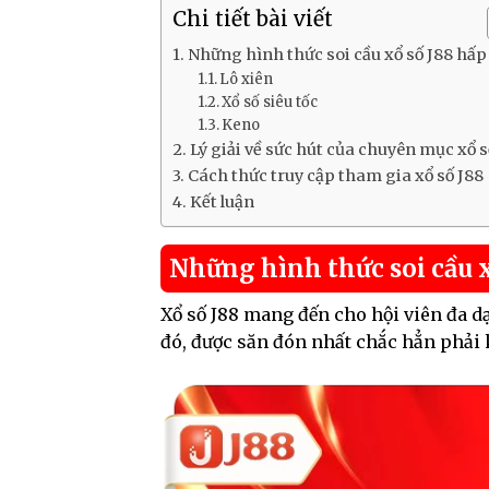
Chi tiết bài viết
Những hình thức soi cầu xổ số J88 hấp
Lô xiên
Xổ số siêu tốc
Keno
Lý giải về sức hút của chuyên mục xổ s
Cách thức truy cập tham gia xổ số J88
Kết luận
Những hình thức soi cầu x
Xổ số J88 mang đến cho hội viên đa d
đó, được săn đón nhất chắc hẳn phải 