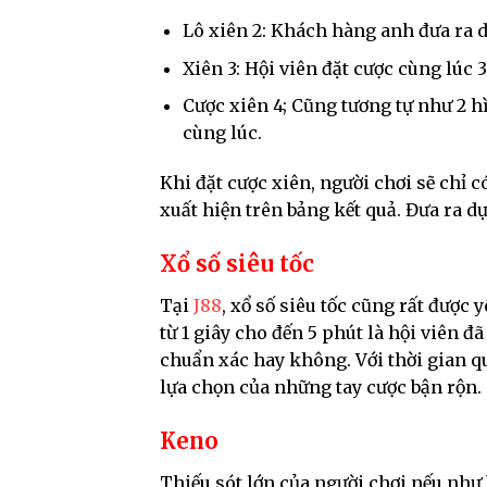
Lô xiên 2: Khách hàng anh đưa ra d
Xiên 3: Hội viên đặt cược cùng lúc 
Cược xiên 4; Cũng tương tự như 2 h
cùng lúc.
Khi đặt cược xiên, người chơi sẽ chỉ c
xuất hiện trên bảng kết quả. Đưa ra d
Xổ số siêu tốc
Tại
J88
, xổ số siêu tốc cũng rất được 
từ 1 giây cho đến 5 phút là hội viên đ
chuẩn xác hay không. Với thời gian q
lựa chọn của những tay cược bận rộn.
Keno
Thiếu sót lớn của người chơi nếu như 