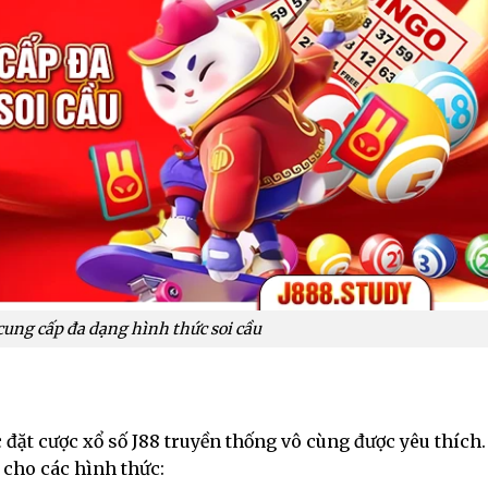
 cung cấp đa dạng hình thức soi cầu
đặt cược xổ số J88 truyền thống vô cùng được yêu thích.
 cho các hình thức: